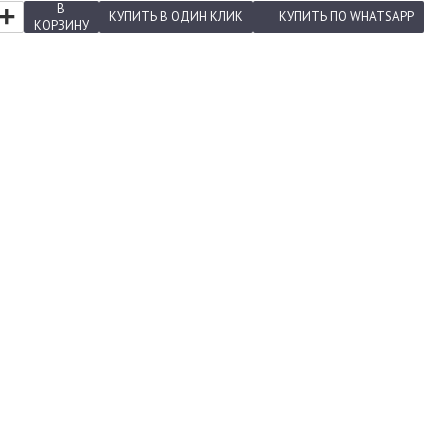
+
В
КУПИТЬ
В ОДИН КЛИК
КУПИТЬ
ПО WHATSAPP
КОРЗИНУ