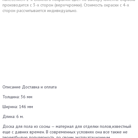
производится с 3-х сторон (верх+кромки). Стоимость окраски с 4-х
сторон рассчитывается индивидуально.
Описание
Доставка и оплата
Толщина: 36 мм
Ширина: 146 мм
Длина: 6 м.
Доска для пола из сосны — материал для отделки полов,известный
еще с давних времен. В современных условиях она все также не
теряетбылую популярность, по своим эксплуатационным