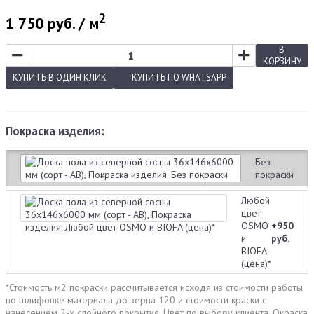
2
1 750
руб. / м
−
+
В
КОРЗИНУ
КУПИТЬ
В ОДИН КЛИК
КУПИТЬ
ПО WHATSAPP
Покраска изделия:
Без
покраски
Любой
цвет
OSMO
+950
и
руб.
BIOFA
(цена)*
*Стоимость м2 покраски рассчитывается исходя из стоимости работы
по шлифовке материала до зерна 120 и стоимости краски с
нанесением 2-х слойного покрытия. Цвет по выбору клиента. Окраска