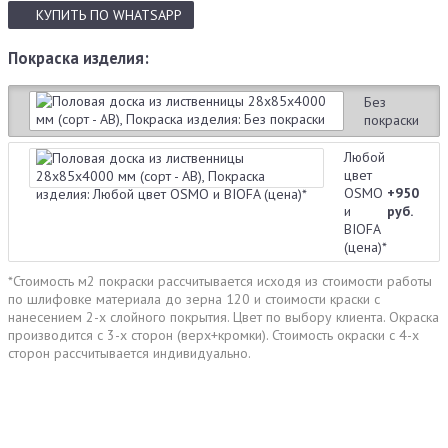
КУПИТЬ
ПО WHATSAPP
Покраска изделия:
Без
покраски
Любой
цвет
OSMO
+950
и
руб.
BIOFA
(цена)*
*Стоимость м2 покраски рассчитывается исходя из стоимости работы
по шлифовке материала до зерна 120 и стоимости краски с
нанесением 2-х слойного покрытия. Цвет по выбору клиента. Окраска
производится с 3-х сторон (верх+кромки). Стоимость окраски с 4-х
сторон рассчитывается индивидуально.