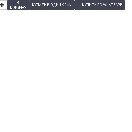
+
В
КУПИТЬ
В ОДИН КЛИК
КУПИТЬ
ПО WHATSAPP
КОРЗИНУ