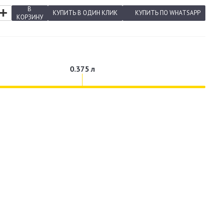
+
В
КУПИТЬ
В ОДИН КЛИК
КУПИТЬ
ПО WHATSAPP
КОРЗИНУ
0.375 л