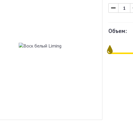
−
Объем: