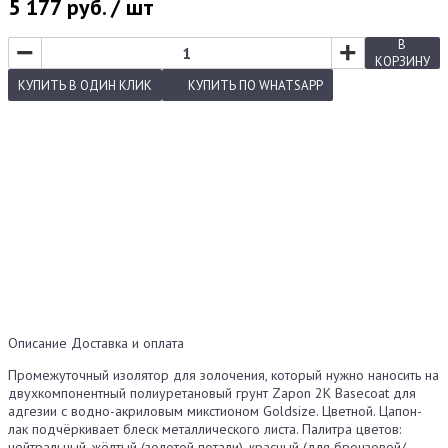
5 177
руб. / шт
−
+
В
КОРЗИНУ
КУПИТЬ
В ОДИН КЛИК
КУПИТЬ
ПО WHATSAPP
Описание
Доставка и оплата
Промежуточный изолятор для золочения, который нужно наносить на
двухкомпонентный полиуретановый грунт Zapon 2K Basecoat для
адгезии с водно-акриловым микстионом Goldsize. Цветной. Цапон-
лак подчёркивает блеск металлического листа. Палитра цветов:
нейтральный, жёлтый (золотой потали), красный (для бронзовой/