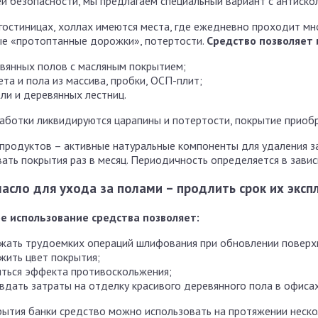
й безопасности, мы предлагаем специальный вариант с антиск
 гостиницах, холлах имеются места, где ежедневно проходит м
е «протоптанные дорожки», потертости.
Средство позволяет 
вянных полов с масляным покрытием;
ета и пола из массива, пробки, ОСП-плит;
ли и деревянных лестниц.
аботки ликвидируются царапины и потертости, покрытие приоб
 продуктов – активные натуральные компоненты для удаления з
ать покрытия раз в месяц. Периодичность определяется в завис
масло для ухода за полами – продлить срок их эксп
е использование средства позволяет:
жать трудоемких операций шлифования при обновлении поверх
жить цвет покрытия;
ться эффекта противоскольжения;
вдать затраты на отделку красивого деревянного пола в офисах
рытия банки средство можно использовать на протяжении неско