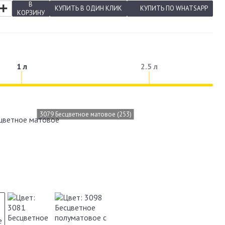
+
В
КУПИТЬ
В ОДИН КЛИК
КУПИТЬ
ПО WHATSAPP
КОРЗИНУ
1 л
2.5 л
3079 Бесцветное матовое (253)