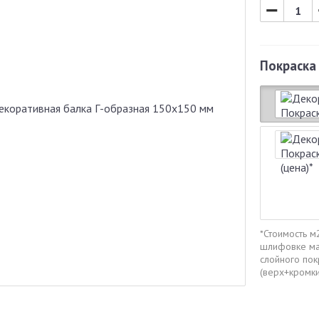
−
Покраска
*Стоимость м
шлифовке мат
слойного пок
(верх+кромки