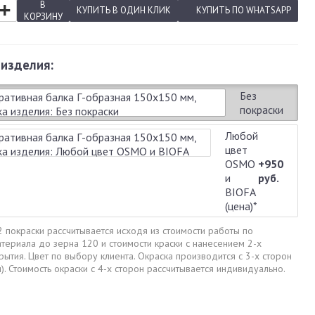
+
В
КУПИТЬ
В ОДИН КЛИК
КУПИТЬ
ПО WHATSAPP
КОРЗИНУ
 изделия:
Без
покраски
Любой
цвет
OSMO
+950
и
руб.
BIOFA
(цена)*
2 покраски рассчитывается исходя из стоимости работы по
ериала до зерна 120 и стоимости краски с нанесением 2-х
рытия. Цвет по выбору клиента. Окраска производится с 3-х сторон
). Стоимость окраски с 4-х сторон рассчитывается индивидуально.