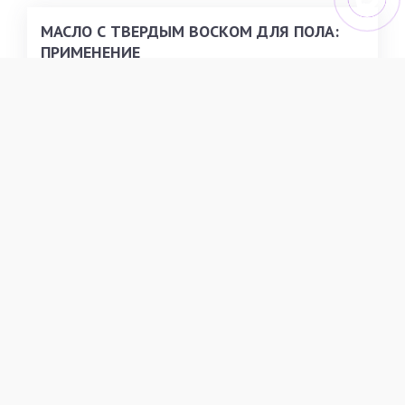
МАСЛО С ТВЕРДЫМ ВОСКОМ ДЛЯ ПОЛА:
ПРИМЕНЕНИЕ
Узнайте больше о применении масла воска для
деревянных полов, оптимальной защите пола и
паркета, методах очистки, эффективном уходе за
поверхностями, а также их обновлении.
ПОДРОБНЕЕ