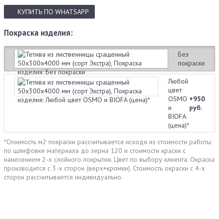
КУПИТЬ
ПО WHATSAPP
Покраска изделия:
Без
покраски
Любой
цвет
OSMO
+950
и
руб.
BIOFA
(цена)*
*Стоимость м2 покраски рассчитывается исходя из стоимости работы
по шлифовке материала до зерна 120 и стоимости краски с
нанесением 2-х слойного покрытия. Цвет по выбору клиента. Окраска
производится с 3-х сторон (верх+кромки). Стоимость окраски с 4-х
сторон рассчитывается индивидуально.