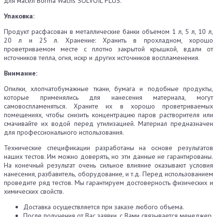
для масел Borma Wachs SOLVOIL PLUS.
Упаковка:
Продукт расфасован в металлические банки объемом 1 л, 5 л, 10 л,
20 л и 25 л. Хранение: Хранить в прохладном, хорошо
проветриваемом месте с плотно закрытой крышкой, вдали от
источников тепла, огня, искр и других источников воспламенения.
Внимание:
Опилки, хлопчатобумажные ткани, бумага и подобные продукты,
которые применялись для нанесения материала, могут
самовоспламеняться. Храните их в хорошо проветриваемых
помещениях, чтобы снизить концентрацию паров растворителя или
смачивайте их водой перед утилизацией. Материал предназначен
для профессионального использования.
Технические спецификации разработаны на основе результатов
наших тестов. Им можно доверять, но эти данные не гарантированы.
На конечный результат очень сильное влияние оказывают условия
нанесения, разбавитель, оборудование, и т.д. Перед использованием
проведите ряд тестов. Мы гарантируем достоверность физических и
химических свойств.
Доставка осуществляется при заказе любого объема.
После получения от Вас заявки, с Вами связывается менеджер