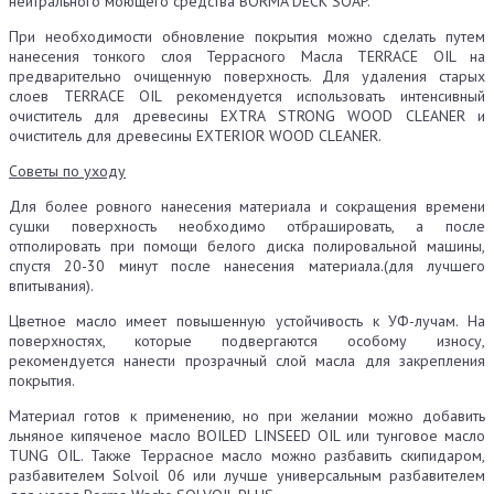
нейтрального моющего средства BORMA DECK SOAP.
При необходимости обновление покрытия можно сделать путем
нанесения тонкого слоя Террасного Масла TERRACE OIL на
предварительно очищенную поверхность. Для удаления старых
слоев TERRACE OIL рекомендуется использовать интенсивный
очиститель для древесины EXTRA STRONG WOOD CLEANER и
очиститель для древесины EXTERIOR WOOD CLEANER.
Советы по уходу
Для более ровного нанесения материала и сокращения времени
сушки поверхность необходимо отбрашировать, а после
отполировать при помощи белого диска полировальной машины,
спустя 20-30 минут после нанесения материала.(для лучшего
впитывания).
Цветное масло имеет повышенную устойчивость к УФ-лучам. На
поверхностях, которые подвергаются особому износу,
рекомендуется нанести прозрачный слой масла для закрепления
покрытия.
Материал готов к применению, но при желании можно добавить
льняное кипяченое масло BOILED LINSEED OIL или тунговое масло
TUNG OIL. Также Террасное масло можно разбавить скипидаром,
разбавителем Solvoil 06 или лучше универсальным разбавителем